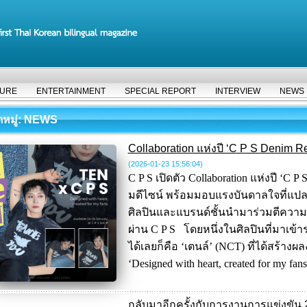
TURE
ENTERTAINMENT
SPECIAL REPORT
INTERVIEW
NEWS
มู่
: NEWS
Collaboration แห่งปี ‘C P S Denim Re
(2026-01-23 15:56:04
)
C P S เปิดตัว Collaboration แห่งปี ‘C P
มดีไซน์ พร้อมมอบแรงบันดาลใจที่แปล
ศิลปินและแบรนด์ชั้นนำมาร่วมตีค
ผ่าน C P S โดยหนึ่งในศิลปินที่มาเข้าร่
ได้เลยก็คือ ‘เตนล์’ (NCT) ที่ได้สร้า
‘Designed with heart, created for my fa
กลับมาอีกครั้งกับการงานการแข่งข