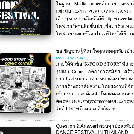
ในฐานะ Media partner อีกด้วย! จะรอช
แข่งขัน 2024 K-POP COVER DANCE
เลือก) ทางออนไลน์ได้ที่ http://coverdan
โคฟเวอร์ผ่านสื่อชั้นนำ เพื่อหาตัวแทน
โคฟเวอร์แดนซ์ไทยไปเวทีโลกได้ที่งาน 
ขอเชิญชวนผู้ที่สนใจทุกเพศทุกวัย เ
(2024-08-02 13:30:10
)
ภายใต้หัวข้อ 'K-FOOD STORY' ที่ถ่า
รูปแบบ Comic กติกาการสมัคร - สร้
ยาว 1 - 4 หน้า - แต่ละหน้าต้องมีขนาด
การสร้างสรรค์ผลงาน โดยผลงานที่จัดทำขึ้
เข้าประกวดจะต้องอัปโหลดผลงานผ่านช
ติด #KFOODstorycomiccontest2024 #K
ไฟล์ PDF พร้อมแนบลิงก์ผลงา...
Question & Answer! ตอบทุกข้อสงสัย
DANCE FESTIVAL IN THAILAND