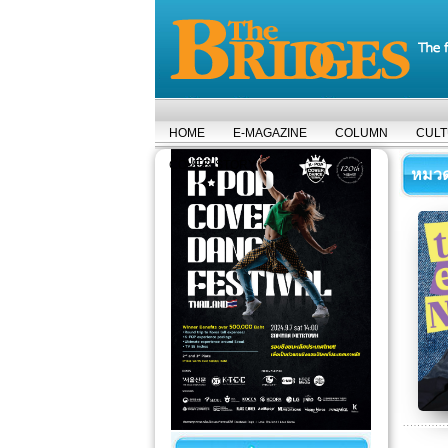
HOME
E-MAGAZINE
COLUMN
CUL
COVER STORY
หมวดห