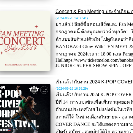
Concert & Fan Meeting ประจำเดือน ก
(2024-06-28 14:30:41
)
มาแล้ว!! ลิสต์ชื่อคอนเสิร์ตและ Fan M
กรกฎาคมนี้ ต้องพูดเลยว่าฉ่ำทุกวีค!
ฉ่ำแบบสับตัวแม่ตัวมัม ไปดูกันเลยว่
BANOBAGI Glow With TEN MEET & GRE
กรกฎาคม 2024เวลา : 18:00 น.ณ Para
Hallhttps://www.ticketmelon.com/banob
JUNIOR< SUPER SHOW SPIN - OFF : 
เริ่มแล้ว! กับงาน 2024 K-POP CO
(2024-06-18 16:58:29
)
เริ่มแล้ว! กับงาน 2024 K-POP CO
ปีที่ 14 การแข่งขันเพื่อเฟ้นหาสุดยอ
ตัวแทนประเทศไทย ไปแข่งขันในเวทีระด
เกาหลีใต้ ในช่วงเดือนกันยายน - ตุลา
COVER DANCE จะได้แสดงความสามาร
เปิดรับสมัคร - ส่งคลิปวีดิโอ ความยาวไม