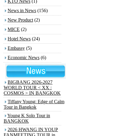
KTO News
(1)
News in News
(156)
New Product
(2)
MICE
(2)
Hotel News
(24)
Embassy
(5)
Economic News
(6)
BIGBANG 2026-2027
WORLD TOUR < XX :
COSMOS > IN BANGKOK
Tiffany Young: Edge of Calm
Tour in Bangkok
Young K Solo Tour
in
BANGKOK
2026 HWANG IN YOUP
FANMEETING TOUR
in