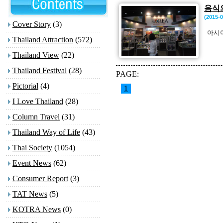
음식의
(2015-0
Cover Story
(3)
아시아 최
Thailand Attraction
(572)
Thailand View
(22)
Thailand Festival
(28)
PAGE:
Pictorial
(4)
1
I Love Thailand
(28)
Column Travel
(31)
Thailand Way of Life
(43)
Thai Society
(1054)
Event News
(62)
Consumer Report
(3)
TAT News
(5)
KOTRA News
(0)